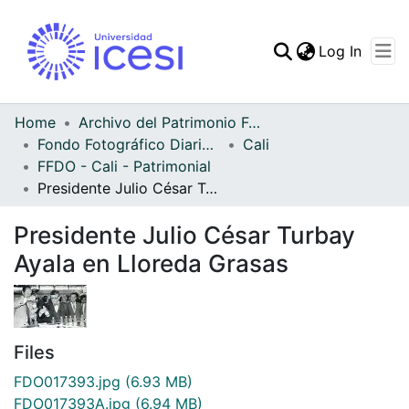
(curren
Log In
Communities & Collec
All of DSpace
Home
Archivo del Patrimonio Fotográfico y Fílmico del Valle del Cauca
Fondo Fotográfico Diario Occidente
Cali
Statistics
FFDO - Cali - Patrimonial
Presidente Julio César Turbay Ayala en Lloreda Grasas
Presidente Julio César Turbay
Ayala en Lloreda Grasas
Files
FDO017393.jpg
(6.93 MB)
FDO017393A.jpg
(6.94 MB)