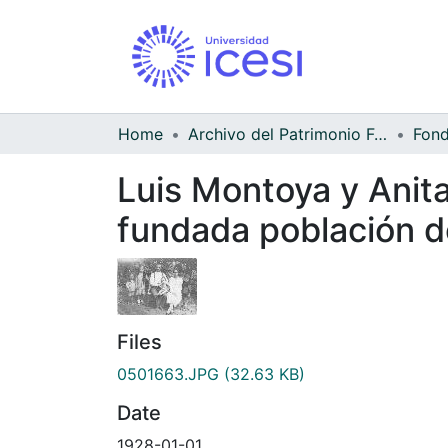
Home
Archivo del Patrimonio Fotográfico y Fílmico del Valle del Cauca
Luis Montoya y Anita
fundada población de
Files
0501663.JPG
(32.63 KB)
Date
1928-01-01