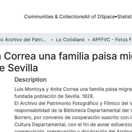
Communities & Collections
All of DSpace
Statist
Fondo Archivo del Patrimonio Fotográfico y Fílmico del Valle del Cauca
Lo Cotidiano
 Correa una familia paisa mi
 Sevilla
Description
Luis Montoya y Anita Correa una familia paisa migran
fundada población de Sevilla. 1928.
El Archivo del Patrimonio Fotográfico y Fílmico del 
responsabilidad de la Biblioteca Departamental del 
Borrero, por convenio de cooperación suscrito con l
Cultura Departamental, con el fin de aunar esfuerzo
conservación, preservación y divulgación del Archivo