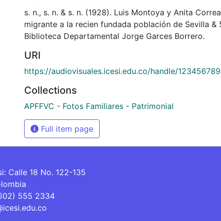
s. n., s. n. & s. n. (1928). Luis Montoya y Anita Corre
migrante a la recien fundada población de Sevilla 
Biblioteca Departamental Jorge Garces Borrero.
URI
https://audiovisuales.icesi.edu.co/handle/12345678
Collections
APFFVC - Fotos Familiares - Patrimonial
Full item page
si: Calle 18 No. 122-135
olombia
(602) 555 2334
@icesi.edu.co