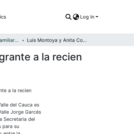
ics
Log In
APFFVC - Fotos Familiares - Patrimonial
Luis Montoya y Anita Correa una familia paisa migrante a la recien fundada población de Sevilla
grante a la recien
te a la recien
Valle del Cauca es
Valle Jorge Garcés
a Secretaria del
s para su
 entre la