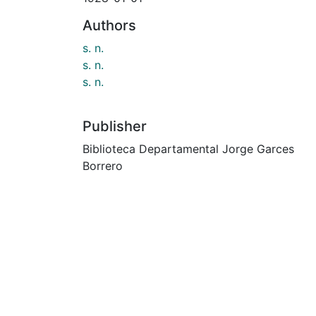
Authors
s. n.
s. n.
s. n.
Publisher
Biblioteca Departamental Jorge Garces
Borrero