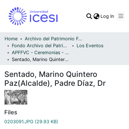
(curren
Log In
Communities & Collec
All of DSpace
Home
Archivo del Patrimonio Fotográfico y Fílmico del Valle del Cauca
Fondo Archivo del Patrimonio Fotográfico y Fílmico del Valle del Cauca
Los Eventos
Statistics
APFFVC - Ceremonias - Patrimonial
Sentado, Marino Quintero Paz(Alcalde), Padre Díaz, Dr
Sentado, Marino Quintero
Paz(Alcalde), Padre Díaz, Dr
Files
0203091.JPG
(29.93 KB)