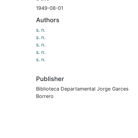
1949-08-01
Authors
s. n.
s. n.
s. n.
s. n.
s. n.
Publisher
Biblioteca Departamental Jorge Garces
Borrero