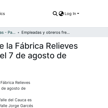
ics
Log In
APFFVC - Industrias - Patrimonial
Empleadas y obreros frente a las Instalaciones de la Fábrica Relieves Farves, local destruído por la explosión ocurrida el 7 de agosto de 1956 en la ciudad de Santiago de Cali, 1949
e la Fábrica Relieves
 el 7 de agosto de
 Fábrica Relieves
 7 de agosto de
Valle del Cauca es
Valle Jorge Garcés