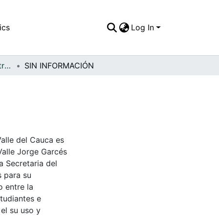
ics
Log In
APFFVC - General - Patrimonial
SIN INFORMACIÓN
Valle del Cauca es
Valle Jorge Garcés
a Secretaria del
s para su
 entre la
tudiantes e
 el su uso y