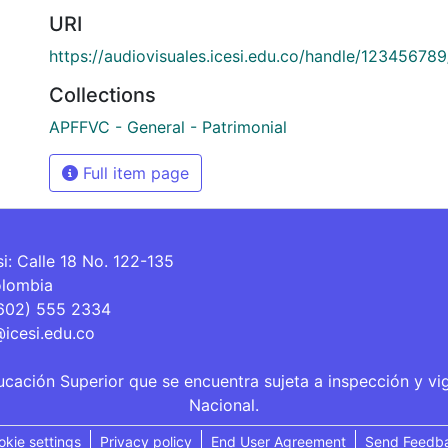
URI
https://audiovisuales.icesi.edu.co/handle/12345678
Collections
APFFVC - General - Patrimonial
Full item page
si: Calle 18 No. 122-135
olombia
(602) 555 2334
@icesi.edu.co
ucación Superior que se encuentra sujeta a inspección y vi
Nacional.
okie settings
Privacy policy
End User Agreement
Send Feedb