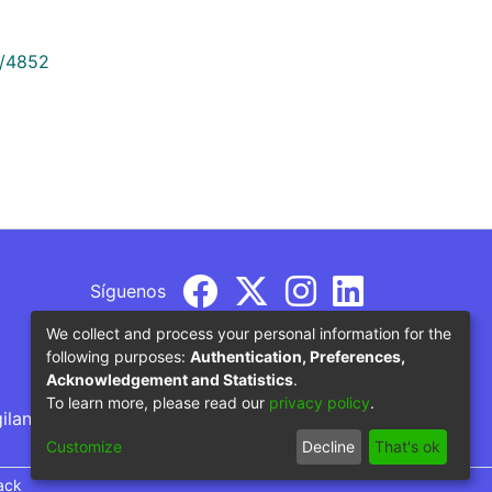
9/4852
Síguenos
We collect and process your personal information for the
following purposes:
Authentication, Preferences,
Acknowledgement and Statistics
.
To learn more, please read our
privacy policy
.
gilancia por parte del Ministerio de Educación
Customize
Decline
That's ok
ack