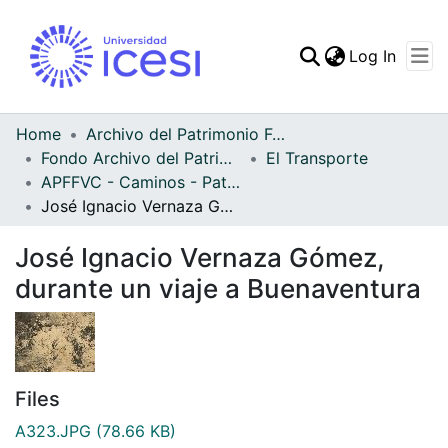
(curren
Log In
Communities & Collec
All of DSpace
Home
Archivo del Patrimonio Fotográfico y Fílmico del Valle del Cauca
Fondo Archivo del Patrimonio Fotográfico y Fílmico del Valle del Cauca
El Transporte
Statistics
APFFVC - Caminos - Patrimonial
José Ignacio Vernaza Gómez, durante un viaje a Buenaventura
José Ignacio Vernaza Gómez,
durante un viaje a Buenaventura
Files
A323.JPG
(78.66 KB)