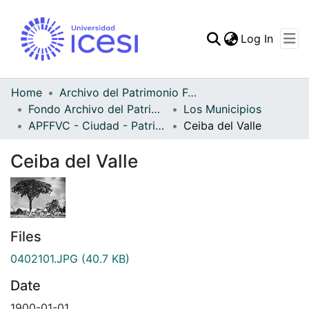
(curren
Log In
Communities & Collec
All of DSpace
Home
Archivo del Patrimonio Fotográfico y Fílmico del Valle del Cauca
Fondo Archivo del Patrimonio Fotográfico y Fílmico del Valle del Cauca
Los Municipios
Statistics
APFFVC - Ciudad - Patrimonial
Ceiba del Valle
Ceiba del Valle
Files
0402101.JPG
(40.7 KB)
Date
1900-01-01