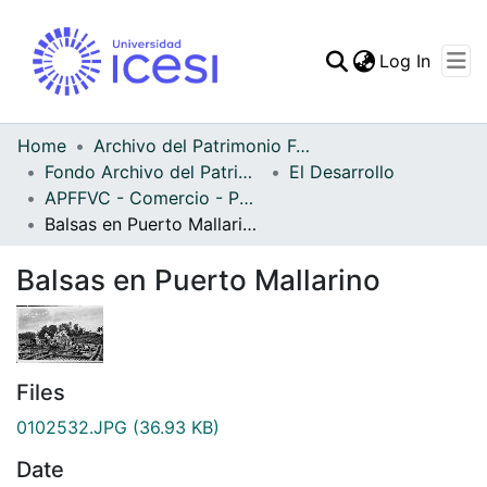
(curren
Log In
Communities & Collec
All of DSpace
Home
Archivo del Patrimonio Fotográfico y Fílmico del Valle del Cauca
Fondo Archivo del Patrimonio Fotográfico y Fílmico del Valle del Cauca
El Desarrollo
Statistics
APFFVC - Comercio - Patrimonial
Balsas en Puerto Mallarino
Balsas en Puerto Mallarino
Files
0102532.JPG
(36.93 KB)
Date