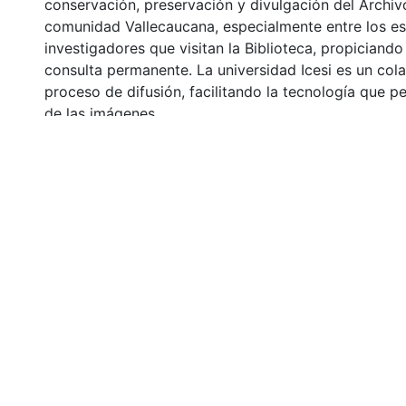
conservación, preservación y divulgación del Archivo
comunidad Vallecaucana, especialmente entre los es
investigadores que visitan la Biblioteca, propiciando
consulta permanente. La universidad Icesi es un col
proceso de difusión, facilitando la tecnología que pe
de las imágenes.
Click on the image to open the gallery.
Citation
Cuesta, L. S. (2005). Plano medio, donde se puede 
hombre transitando por una vía fumando y al extre
mujer con una blusa de color negro, sobre la que se r
flash. Santiago de Cali: Biblioteca Departamental J
Borrero.
URI
https://audiovisuales.icesi.edu.co/handle/12345678
Collections