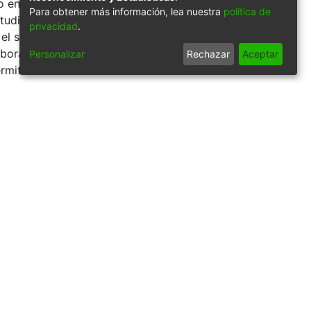
 entre la
Para obtener más información, lea nuestra
política de
tudiantes e
privacidad
.
 el su uso y
aborador en el
Personalizar
Rechazar
Aceptar
rmite la consulta
observar un
mo derecho una
efleja la luz del
orge Garces
9/57825