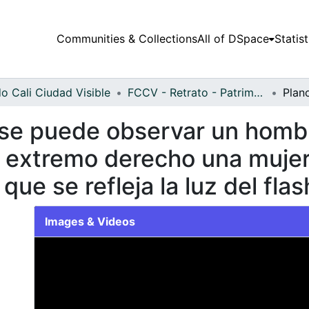
Communities & Collections
All of DSpace
Statist
o Cali Ciudad Visible
FCCV - Retrato - Patrimonial
se puede observar un hombr
l extremo derecho una mujer
que se refleja la luz del flas
Images & Videos
Slide 1 of 1