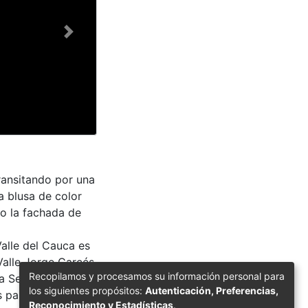
Next
ansitando por una
 blusa de color
ndo la fachada de
Valle del Cauca es
Valle Jorge Garcés
Recopilamos y procesamos su información personal para
a Secretaria del
los siguientes propósitos:
Autenticación, Preferencias,
s para su
Reconocimiento y Estadísticas
.