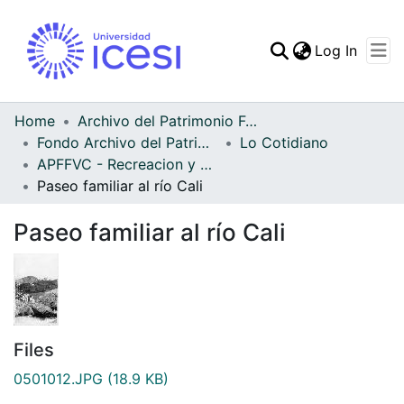
(curren
Log In
Communities & Collec
All of DSpace
Home
Archivo del Patrimonio Fotográfico y Fílmico del Valle del Cauca
Fondo Archivo del Patrimonio Fotográfico y Fílmico del Valle del Cauca
Lo Cotidiano
Statistics
APFFVC - Recreacion y Paseo - Patrimonial
Paseo familiar al río Cali
Paseo familiar al río Cali
Files
0501012.JPG
(18.9 KB)