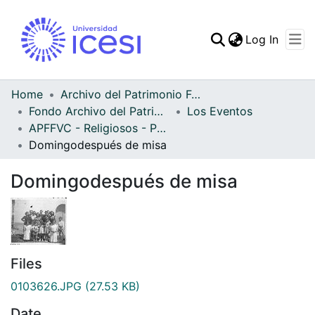
(curren
Log In
Communities & Collec
All of DSpace
Home
Archivo del Patrimonio Fotográfico y Fílmico del Valle del Cauca
Fondo Archivo del Patrimonio Fotográfico y Fílmico del Valle del Cauca
Los Eventos
Statistics
APFFVC - Religiosos - Patrimonial
Domingodespués de misa
Domingodespués de misa
Files
0103626.JPG
(27.53 KB)
Date