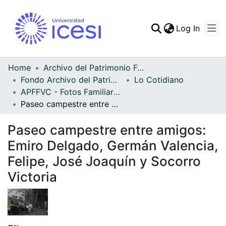
(curren
Log In
Communities & Collec
All of DSpace
Home
Archivo del Patrimonio Fotográfico y Fílmico del Valle del Cauca
Fondo Archivo del Patrimonio Fotográfico y Fílmico del Valle del Cauca
Lo Cotidiano
Statistics
APFFVC - Fotos Familiares - Patrimonial
Paseo campestre entre amigos: Emiro Delgado, Germán Valencia, Felipe, José Joaquín y Socorro Victoria
Paseo campestre entre amigos:
Emiro Delgado, Germán Valencia,
Felipe, José Joaquín y Socorro
Victoria