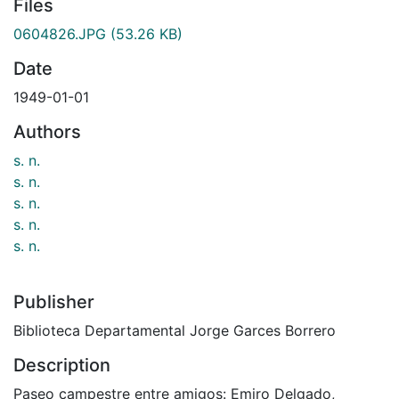
Files
0604826.JPG
(53.26 KB)
Date
1949-01-01
Authors
s. n.
s. n.
s. n.
s. n.
s. n.
Publisher
Biblioteca Departamental Jorge Garces Borrero
Description
Paseo campestre entre amigos: Emiro Delgado,