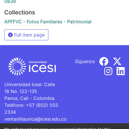
0839
Collections
APFFVC - Fotos Familiares - Patrimonial
Full item page
Síguenos
Universidad Icesi: Calle
18 No. 122-135
Pance, Cali - Colombia
Teléfono: +57 (602) 555
2334
ventanillaunica@icesi.edu.co