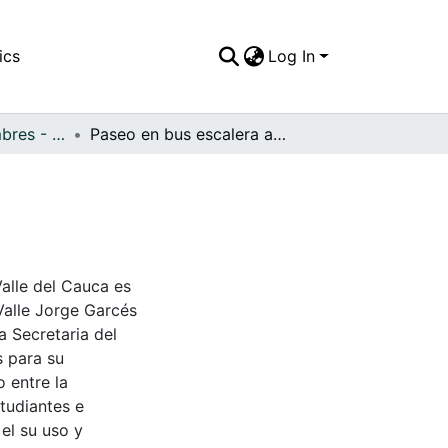
ics
Log In
APFFVC - Costumbres - Patrimonial
Paseo en bus escalera a río Claro en Jamundí
Valle del Cauca es
Valle Jorge Garcés
a Secretaria del
s para su
 entre la
tudiantes e
 el su uso y