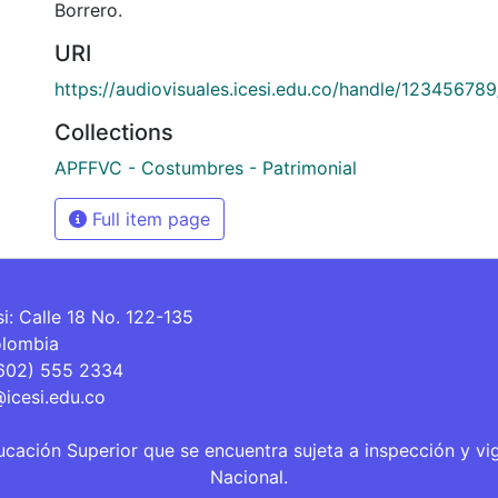
Borrero.
URI
https://audiovisuales.icesi.edu.co/handle/12345678
Collections
APFFVC - Costumbres - Patrimonial
Full item page
si: Calle 18 No. 122-135
olombia
(602) 555 2334
@icesi.edu.co
ucación Superior que se encuentra sujeta a inspección y vi
Nacional.