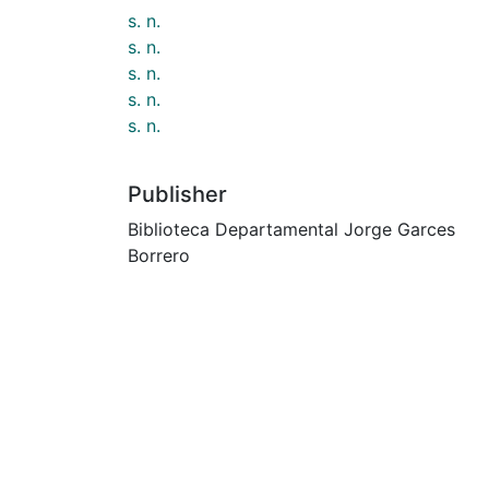
s. n.
s. n.
s. n.
s. n.
s. n.
Publisher
Biblioteca Departamental Jorge Garces
Borrero