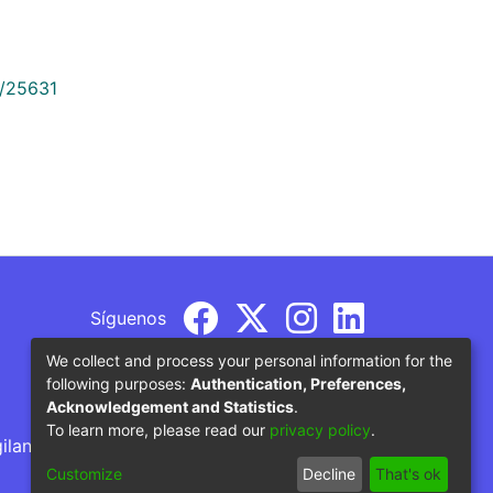
9/25631
Síguenos
We collect and process your personal information for the
following purposes:
Authentication, Preferences,
Acknowledgement and Statistics
.
To learn more, please read our
privacy policy
.
gilancia por parte del Ministerio de Educación
Customize
Decline
That's ok