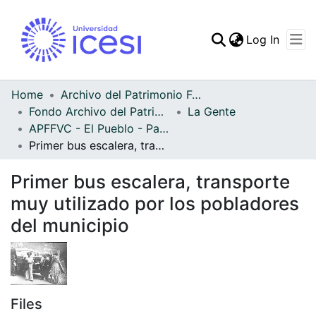
(curren
Log In
Communities & Collec
All of DSpace
Home
Archivo del Patrimonio Fotográfico y Fílmico del Valle del Cauca
Fondo Archivo del Patrimonio Fotográfico y Fílmico del Valle del Cauca
La Gente
Statistics
APFFVC - El Pueblo - Patrimonial
Primer bus escalera, transporte muy utilizado por los pobladores del municipio
Primer bus escalera, transporte
muy utilizado por los pobladores
del municipio
Files