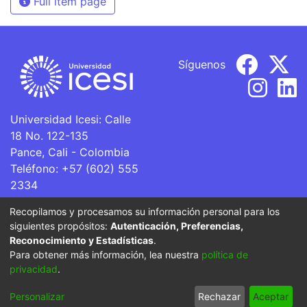
Full item page
Síguenos
Universidad Icesi: Calle
18 No. 122-135
Pance, Cali - Colombia
Teléfono: +57 (602) 555
2334
ventanillaunica@icesi.edu.co
Recopilamos y procesamos su información personal para los
siguientes propósitos:
Autenticación, Preferencias,
La Universidad Icesi es una Institución de Educación
Reconocimiento y Estadísticas
.
Superior que se encuentra sujeta a inspección y vigilancia
Para obtener más información, lea nuestra
política de
por parte del Ministerio de Educación Nacional.
privacidad
.
Cookie
Privacy
End User
Send
Personalizar
Rechazar
Aceptar
settings
policy
Agreement
Feedback