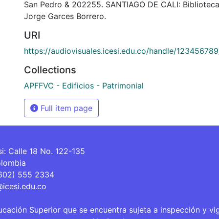
San Pedro & 202255. SANTIAGO DE CALI: Bibliotec
Jorge Garces Borrero.
URI
https://audiovisuales.icesi.edu.co/handle/12345678
Collections
APFFVC - Edificios - Patrimonial
Full item page
si: Calle 18 No. 122-135
olombia
(602) 555 2334
@icesi.edu.co
ucación Superior que se encuentra sujeta a inspección y vi