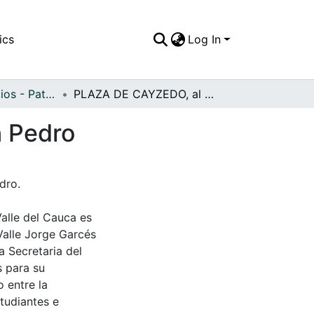
ics
Log In
APFFVC - Edificios - Patrimonial
PLAZA DE CAYZEDO, al fondo la catedral de San Pedro
n Pedro
dro.
Valle del Cauca es
Valle Jorge Garcés
a Secretaria del
s para su
 entre la
tudiantes e