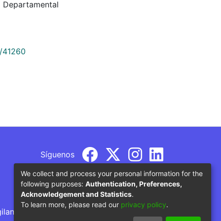
a Departamental
9/41260
Síguenos
We collect and process your personal information for the
following purposes:
Authentication, Preferences,
Acknowledgement and Statistics
.
To learn more, please read our
privacy policy
.
gilancia por parte del Ministerio de Educación