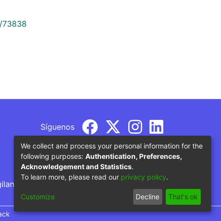
9/73838
Síguenos
We collect and process your personal information for the
following purposes:
Authentication, Preferences,
Acknowledgement and Statistics
.
To learn more, please read our
privacy policy
.
gilancia por parte del Ministerio de Educación
Customize
Decline
That's ok
ack