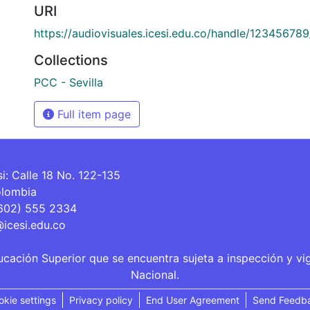
URI
https://audiovisuales.icesi.edu.co/handle/12345678
Collections
PCC - Sevilla
Full item page
si: Calle 18 No. 122-135
olombia
(602) 555 2334
@icesi.edu.co
ucación Superior que se encuentra sujeta a inspección y vi
Nacional.
okie settings
Privacy policy
End User Agreement
Send Feedb