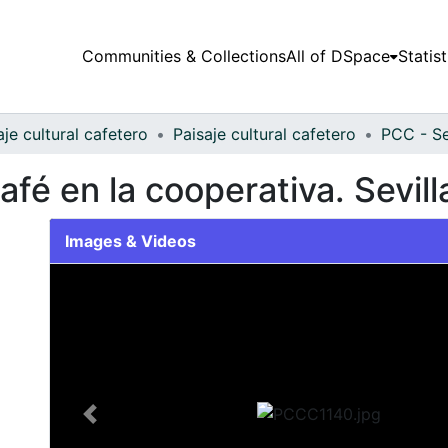
Communities & Collections
All of DSpace
Statist
aje cultural cafetero
Paisaje cultural cafetero
PCC - Se
fé en la cooperativa. Sevill
Images & Videos
Slide 1 of 1
Previous