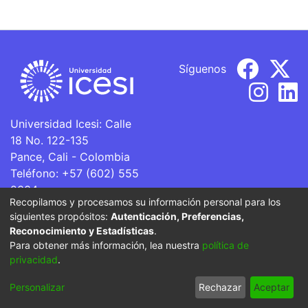
Síguenos
Universidad Icesi: Calle
18 No. 122-135
Pance, Cali - Colombia
Teléfono: +57 (602) 555
2334
Recopilamos y procesamos su información personal para los
ventanillaunica@icesi.edu.co
siguientes propósitos:
Autenticación, Preferencias,
Reconocimiento y Estadísticas
.
La Universidad Icesi es una Institución de Educación
Para obtener más información, lea nuestra
política de
Superior que se encuentra sujeta a inspección y vigilancia
privacidad
.
por parte del Ministerio de Educación Nacional.
Personalizar
Rechazar
Aceptar
Cookie settings
Privacy policy
End User Agreement