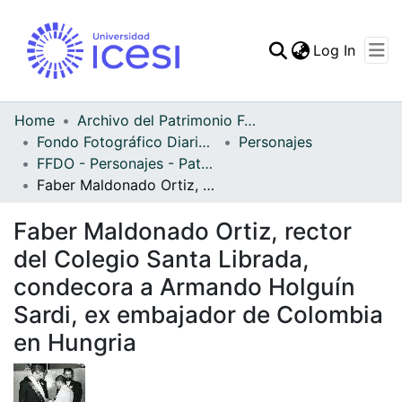
(curren
Log In
Communities & Collec
All of DSpace
Home
Archivo del Patrimonio Fotográfico y Fílmico del Valle del Cauca
Fondo Fotográfico Diario Occidente
Personajes
Statistics
FFDO - Personajes - Patrimonial
Faber Maldonado Ortiz, rector del Colegio Santa Librada, condecora a Armando Holguín Sardi, ex embajador de Colombia en Hungria
Faber Maldonado Ortiz, rector
del Colegio Santa Librada,
condecora a Armando Holguín
Sardi, ex embajador de Colombia
en Hungria