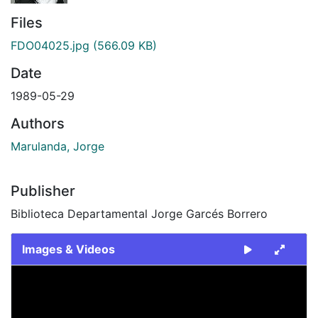
Files
FDO04025.jpg
(566.09 KB)
Date
1989-05-29
Authors
Marulanda, Jorge
Publisher
Biblioteca Departamental Jorge Garcés Borrero
Images & Videos
Slide 1 of 1