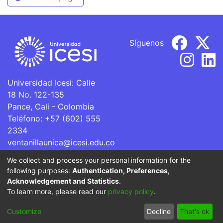
Síguenos
Universidad Icesi: Calle
18 No. 122-135
Pance, Cali - Colombia
Teléfono: +57 (602) 555
2334
ventanillaunica@icesi.edu.co
We collect and process your personal information for the
La Universidad Icesi es una Institución de Educación
following purposes:
Authentication, Preferences,
Superior que se encuentra sujeta a inspección y vigilancia
Acknowledgement and Statistics
.
por parte del Ministerio de Educación Nacional.
To learn more, please read our
privacy policy
.
Cookie
Privacy
End User
Send
Customize
Decline
That's ok
settings
policy
Agreement
Feedback