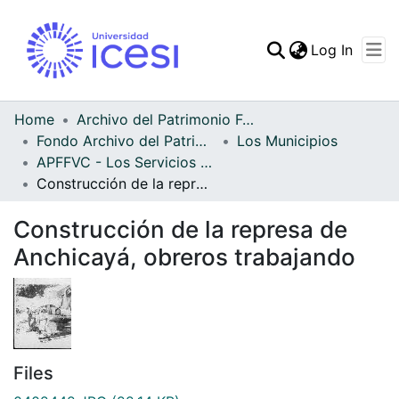
(curren
Log In
Communities & Collec
All of DSpace
Home
Archivo del Patrimonio Fotográfico y Fílmico del Valle del Cauca
Fondo Archivo del Patrimonio Fotográfico y Fílmico del Valle del Cauca
Los Municipios
Statistics
APFFVC - Los Servicios Públicos - Patrimonial
Construcción de la represa de Anchicayá, obreros trabajando
Construcción de la represa de
Anchicayá, obreros trabajando
Files