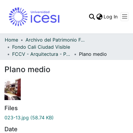
(curren
Log In
Communities & Collec
All of DSpace
Home
Archivo del Patrimonio Fotográfico y Fílmico del Valle del Cauca
Fondo Cali Ciudad Visible
Statistics
FCCV - Arquitectura - Patrimonial
Plano medio
Plano medio
Files
023-13.jpg
(58.74 KB)
Date