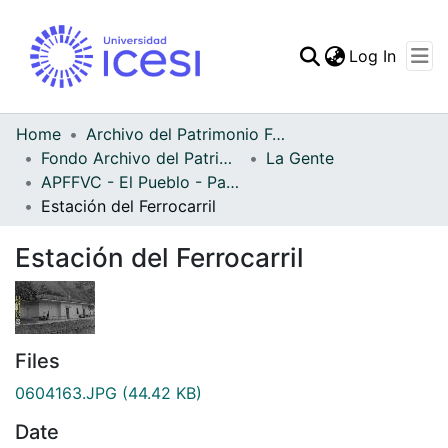
(curren
Log In
Communities & Collec
All of DSpace
Home
Archivo del Patrimonio Fotográfico y Fílmico del Valle del Cauca
Fondo Archivo del Patrimonio Fotográfico y Fílmico del Valle del Cauca
La Gente
Statistics
APFFVC - El Pueblo - Patrimonial
Estación del Ferrocarril
Estación del Ferrocarril
Files
0604163.JPG
(44.42 KB)
Date