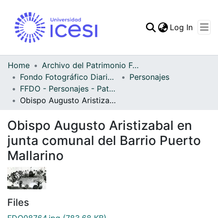
(curren
Log In
Communities & Collec
All of DSpace
Home
Archivo del Patrimonio Fotográfico y Fílmico del Valle del Cauca
Fondo Fotográfico Diario Occidente
Personajes
Statistics
FFDO - Personajes - Patrimonial
Obispo Augusto Aristizabal en junta comunal del Barrio Puerto Mallarino
Obispo Augusto Aristizabal en
junta comunal del Barrio Puerto
Mallarino
Files
FDO08764.jpg
(783.68 KB)