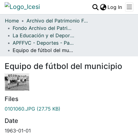
(curren
Log In
Communities & Collections
Home
Archivo del Patrimonio Fotográfico y Fílmico del Valle del Cauca
Fondo Archivo del Patrimonio Fotográfico y Fílmico del Valle del Cauca
All of DSpace
La Educación y el Deporte
Statistics
APFFVC - Deportes - Patrimonial
Equipo de fútbol del municipio
Equipo de fútbol del municipio
Files
0101060.JPG
(27.75 KB)
Date
1963-01-01