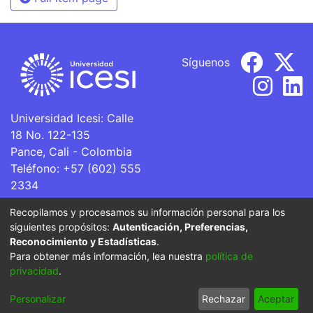
Síguenos
Universidad Icesi: Calle
18 No. 122-135
Pance, Cali - Colombia
Teléfono: +57 (602) 555
2334
ventanillaunica@icesi.edu.co
Recopilamos y procesamos su información personal para los
siguientes propósitos:
Autenticación, Preferencias,
La Universidad Icesi es una Institución de Educación
Reconocimiento y Estadísticas
.
Superior que se encuentra sujeta a inspección y vigilancia
Para obtener más información, lea nuestra
política de
por parte del Ministerio de Educación Nacional.
privacidad
.
Cookie
Privacy
End User
Send
Personalizar
Rechazar
Aceptar
settings
policy
Agreement
Feedback