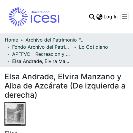
(curren
Log In
Communities & Collec
All of DSpace
Home
Archivo del Patrimonio Fotográfico y Fílmico del Valle del Cauca
Fondo Archivo del Patrimonio Fotográfico y Fílmico del Valle del Cauca
Lo Cotidiano
Statistics
APFFVC - Recreacion y Paseo - Patrimonial
Elsa Andrade, Elvira Manzano y Alba de Azcárate (De izquierda a derecha)
Elsa Andrade, Elvira Manzano y
Alba de Azcárate (De izquierda a
derecha)