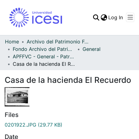
(curren
Log In
Communities & Collec
All of DSpace
Home
Archivo del Patrimonio Fotográfico y Fílmico del Valle del Cauca
Fondo Archivo del Patrimonio Fotográfico y Fílmico del Valle del Cauca
General
Statistics
APFFVC - General - Patrimonial
Casa de la hacienda El Recuerdo
Casa de la hacienda El Recuerdo
Files
0201922.JPG
(29.77 KB)
Date