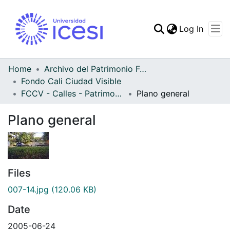
(curren
Log In
Communities & Collec
All of DSpace
Home
Archivo del Patrimonio Fotográfico y Fílmico del Valle del Cauca
Fondo Cali Ciudad Visible
Statistics
FCCV - Calles - Patrimonial
Plano general
Plano general
Files
007-14.jpg
(120.06 KB)
Date
2005-06-24