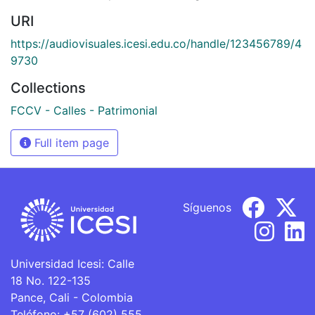
URI
https://audiovisuales.icesi.edu.co/handle/123456789/4
9730
Collections
FCCV - Calles - Patrimonial
Full item page
Síguenos
Universidad Icesi: Calle
18 No. 122-135
Pance, Cali - Colombia
Teléfono: +57 (602) 555