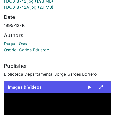
FDO018742.jpg
(1.93 MB)
FDO018742A.jpg
(2.1 MB)
Date
1995-12-16
Authors
Duque, Oscar
Osorio, Carlos Eduardo
Publisher
Biblioteca Departamental Jorge Garcés Borrero
Images & Videos
Slide 1 of 2