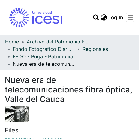
(curren
Log In
Communities & Collec
All of DSpace
Home
Archivo del Patrimonio Fotográfico y Fílmico del Valle del Cauca
Fondo Fotográfico Diario Occidente
Regionales
Statistics
FFDO - Buga - Patrimonial
Nueva era de telecomunicaciones fibra óptica, Valle del Cauca
Nueva era de
telecomunicaciones fibra óptica,
Valle del Cauca
Files