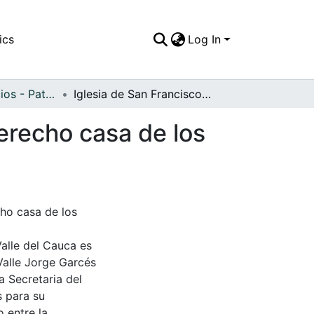
ics
Log In
APFFVC - Edificios - Patrimonial
Iglesia de San Francisco en construcción, lado derecho casa de los Rubiano
derecho casa de los
cho casa de los
Valle del Cauca es
Valle Jorge Garcés
a Secretaria del
s para su
 entre la