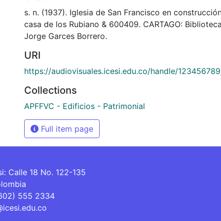
s. n. (1937). Iglesia de San Francisco en construcció
casa de los Rubiano & 600409. CARTAGO: Bibliotec
Jorge Garces Borrero.
URI
https://audiovisuales.icesi.edu.co/handle/12345678
Collections
APFFVC - Edificios - Patrimonial
Full item page
si: Calle 18 No. 122-135
olombia
(602) 555 2334
@icesi.edu.co