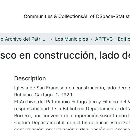
Communities & Collections
All of DSpace
Statist
Fondo Archivo del Patrimonio Fotográfico y Fílmico del Valle del Cauca
Los Municipios
isco en construcción, lado 
Description
Iglesia de San Francisco en construcción, lado dere
Rubiano. Cartago. C. 1929.
El Archivo del Patrimonio Fotográfico y Fílmico del 
responsabilidad de la Biblioteca Departamental del 
Borrero, por convenio de cooperación suscrito con l
Cultura Departamental, con el fin de aunar esfuerzo
conservación, preservación y divulgación del Archivo