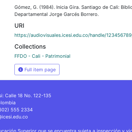
Gómez, G. (1984). Inicia Gira. Santiago de Cali: Bibl
Departamental Jorge Garcés Borrero.
URI
https://audiovisuales.icesi.edu.co/handle/12345678
Collections
FFDO - Cali - Patrimonial
Full item page
si: Calle 18 No. 122-135
olombia
(602) 555 2334
@icesi.edu.co
ucación Superior que se encuentra sujeta a inspección y vi