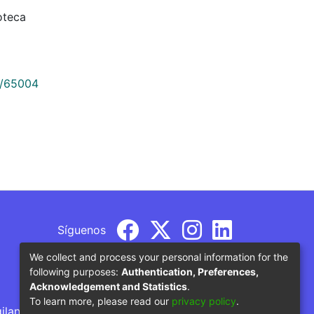
ioteca
9/65004
Síguenos
We collect and process your personal information for the
following purposes:
Authentication, Preferences,
Acknowledgement and Statistics
.
To learn more, please read our
privacy policy
.
gilancia por parte del Ministerio de Educación