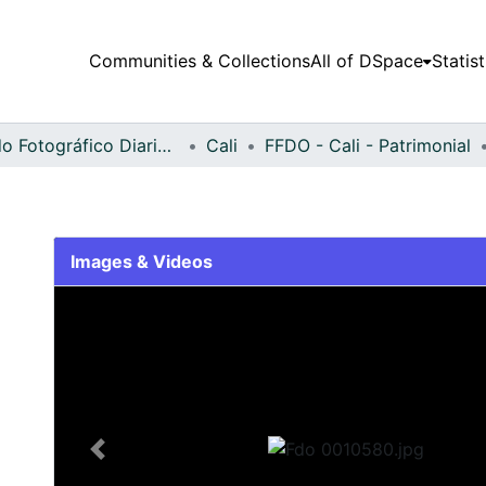
Communities & Collections
All of DSpace
Statist
Fondo Fotográfico Diario Occidente
Cali
FFDO - Cali - Patrimonial
Images & Videos
Slide 1 of 1
Previous