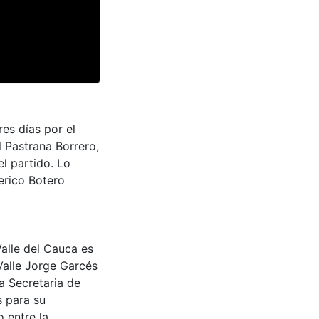
res días por el
l Pastrana Borrero,
el partido. Lo
erico Botero
Valle del Cauca es
Valle Jorge Garcés
a Secretaria de
s para su
 entre la