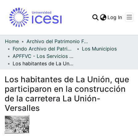
(curren
Log In
Communities & Collec
All of DSpace
Home
Archivo del Patrimonio Fotográfico y Fílmico del Valle del Cauca
Fondo Archivo del Patrimonio Fotográfico y Fílmico del Valle del Cauca
Los Municipios
Statistics
APFFVC - Los Servicios Públicos - Patrimonial
Los habitantes de La Unión, que participaron en la construcción de la carretera La Unión-Versalles
Los habitantes de La Unión, que
participaron en la construcción
de la carretera La Unión-
Versalles