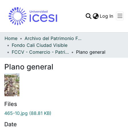
(curren
Log In
Communities & Collec
All of DSpace
Home
Archivo del Patrimonio Fotográfico y Fílmico del Valle del Cauca
Fondo Cali Ciudad Visible
Statistics
FCCV - Comercio - Patrimonial
Plano general
Plano general
Files
465-10.jpg
(88.81 KB)
Date