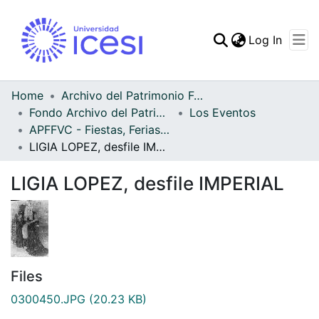
(curren
Log In
Communities & Collec
All of DSpace
Home
Archivo del Patrimonio Fotográfico y Fílmico del Valle del Cauca
Fondo Archivo del Patrimonio Fotográfico y Fílmico del Valle del Cauca
Los Eventos
Statistics
APFFVC - Fiestas, Ferias y Carnavales - Patrimonial
LIGIA LOPEZ, desfile IMPERIAL
LIGIA LOPEZ, desfile IMPERIAL
Files
0300450.JPG
(20.23 KB)