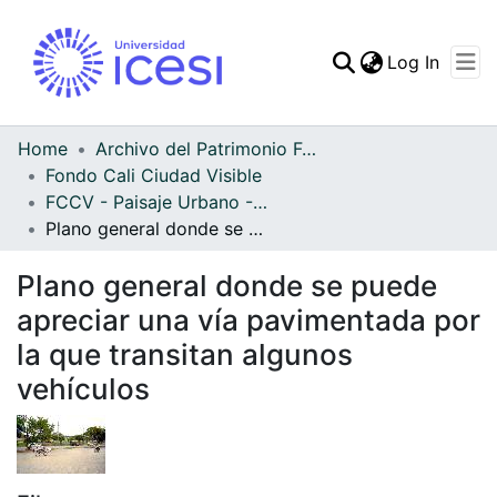
(curren
Log In
Communities & Collec
All of DSpace
Home
Archivo del Patrimonio Fotográfico y Fílmico del Valle del Cauca
Fondo Cali Ciudad Visible
Statistics
FCCV - Paisaje Urbano - Patrimonial
Plano general donde se puede apreciar una vía pavimentada por la que transitan algunos vehículos
Plano general donde se puede
apreciar una vía pavimentada por
la que transitan algunos
vehículos