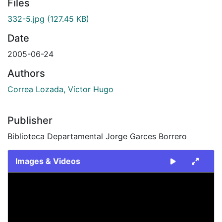
Files
332-5.jpg
(127.45 KB)
Date
2005-06-24
Authors
Correa Lozada, Víctor Hugo
Publisher
Biblioteca Departamental Jorge Garces Borrero
Images & Videos
Slide 1 of 1