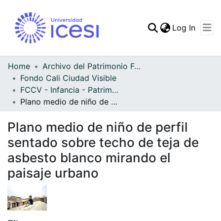
(curren
Log In
Communities & Collec
All of DSpace
Home
Archivo del Patrimonio Fotográfico y Fílmico del Valle del Cauca
Fondo Cali Ciudad Visible
Statistics
FCCV - Infancia - Patrimonial
Plano medio de niño de perfil sentado sobre techo de teja de asbesto blanco mirando el paisaje urbano
Plano medio de niño de perfil
sentado sobre techo de teja de
asbesto blanco mirando el
paisaje urbano