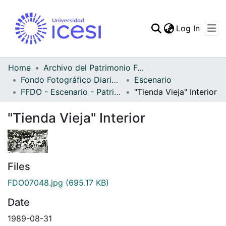
(curren
Log In
Communities & Collec
All of DSpace
Home
Archivo del Patrimonio Fotográfico y Fílmico del Valle del Cauca
Fondo Fotográfico Diario Occidente
Escenario
Statistics
FFDO - Escenario - Patrimonial
"Tienda Vieja" Interior
"Tienda Vieja" Interior
Files
FDO07048.jpg
(695.17 KB)
Date
1989-08-31