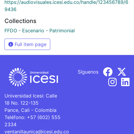
https://audiovisuales.icesi.edu.co/handle/123456789/6
9436
Collections
FFDO - Escenario - Patrimonial
Full item page
Síguenos
Universidad Icesi: Calle
18 No. 122-135
Pance, Cali - Colombia
Teléfono: +57 (602) 555
2334
ventanillaunica@icesi.edu.co