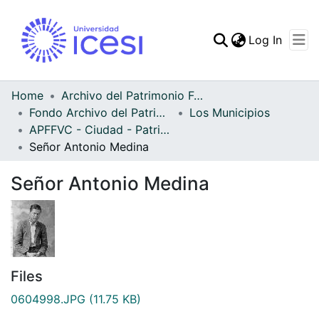
(curren
Log In
Communities & Collec
All of DSpace
Home
Archivo del Patrimonio Fotográfico y Fílmico del Valle del Cauca
Fondo Archivo del Patrimonio Fotográfico y Fílmico del Valle del Cauca
Los Municipios
Statistics
APFFVC - Ciudad - Patrimonial
Señor Antonio Medina
Señor Antonio Medina
Files
0604998.JPG
(11.75 KB)