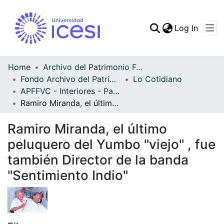
(curren
Log In
Communities & Collec
All of DSpace
Home
Archivo del Patrimonio Fotográfico y Fílmico del Valle del Cauca
Fondo Archivo del Patrimonio Fotográfico y Fílmico del Valle del Cauca
Lo Cotidiano
Statistics
APFFVC - Interiores - Patrimonial
Ramiro Miranda, el último peluquero del Yumbo "viejo" , fue también Director de la banda "Sentimiento Indio"
Ramiro Miranda, el último
peluquero del Yumbo "viejo" , fue
también Director de la banda
"Sentimiento Indio"