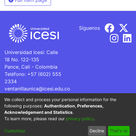
Síguenos
Universidad Icesi: Calle
18 No. 122-135
Pance, Cali - Colombia
Teléfono: +57 (602) 555
2334
ventanillaunica@icesi.edu.co
We collect and process your personal information for the
La Universidad Icesi es una Institución de Educación
following purposes:
Authentication, Preferences,
Superior que se encuentra sujeta a inspección y vigilancia
Acknowledgement and Statistics
.
por parte del Ministerio de Educación Nacional.
To learn more, please read our
privacy policy
.
Cookie
Privacy
End User
Send
Customize
Decline
That's ok
settings
policy
Agreement
Feedback