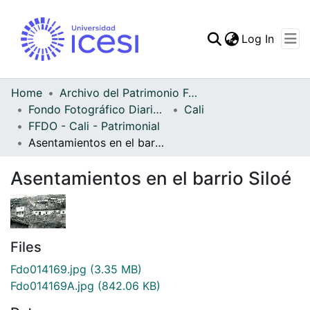
(curren
Log In
Communities & Collec
All of DSpace
Home
Archivo del Patrimonio Fotográfico y Fílmico del Valle del Cauca
Fondo Fotográfico Diario Occidente
Cali
Statistics
FFDO - Cali - Patrimonial
Asentamientos en el barrio Siloé
Asentamientos en el barrio Siloé
Files
Fdo014169.jpg
(3.35 MB)
Fdo014169A.jpg
(842.06 KB)