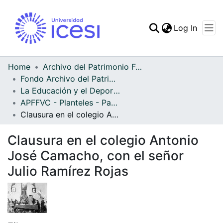
(curren
Log In
Communities & Collec
All of DSpace
Home
Archivo del Patrimonio Fotográfico y Fílmico del Valle del Cauca
Fondo Archivo del Patrimonio Fotográfico y Fílmico del Valle del Cauca
Statistics
La Educación y el Deporte
APFFVC - Planteles - Patrimonial
Clausura en el colegio Antonio José Camacho, con el señor Julio Ramírez Rojas
Clausura en el colegio Antonio
José Camacho, con el señor
Julio Ramírez Rojas