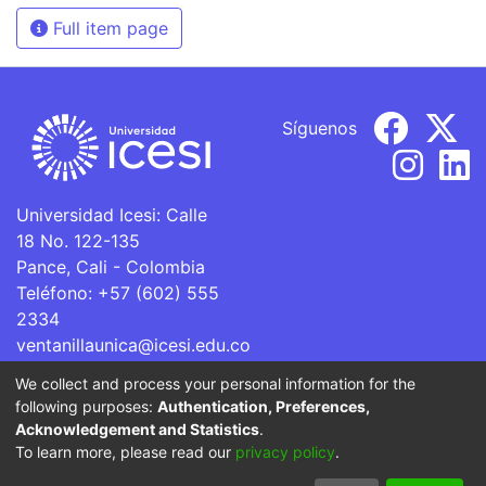
Full item page
Síguenos
Universidad Icesi: Calle
18 No. 122-135
Pance, Cali - Colombia
Teléfono: +57 (602) 555
2334
ventanillaunica@icesi.edu.co
We collect and process your personal information for the
La Universidad Icesi es una Institución de Educación
following purposes:
Authentication, Preferences,
Superior que se encuentra sujeta a inspección y vigilancia
Acknowledgement and Statistics
.
por parte del Ministerio de Educación Nacional.
To learn more, please read our
privacy policy
.