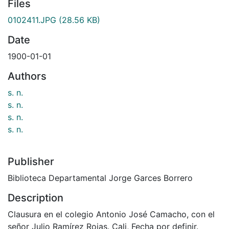
Files
0102411.JPG
(28.56 KB)
Date
1900-01-01
Authors
s. n.
s. n.
s. n.
s. n.
Publisher
Biblioteca Departamental Jorge Garces Borrero
Description
Clausura en el colegio Antonio José Camacho, con el
señor Julio Ramírez Rojas. Cali, Fecha por definir.