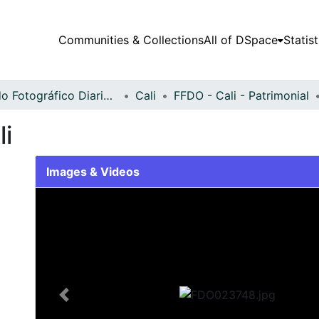
Communities & Collections
All of DSpace
Statist
Fondo Fotográfico Diario Occidente
Cali
FFDO - Cali - Patrimonial
li
Images & Videos
Slide 1 of 2
Previous