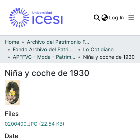
(curren
Log In
Communities & Collec
All of DSpace
Home
Archivo del Patrimonio Fotográfico y Fílmico del Valle del Cauca
Fondo Archivo del Patrimonio Fotográfico y Fílmico del Valle del Cauca
Lo Cotidiano
Statistics
APFFVC - Moda - Patrimonial
Niña y coche de 1930
Niña y coche de 1930
Files
0200400.JPG
(22.54 KB)
Date