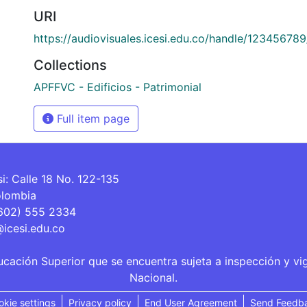
URI
https://audiovisuales.icesi.edu.co/handle/12345678
Collections
APFFVC - Edificios - Patrimonial
Full item page
si: Calle 18 No. 122-135
olombia
(602) 555 2334
@icesi.edu.co
ucación Superior que se encuentra sujeta a inspección y vi
Nacional.
okie settings
Privacy policy
End User Agreement
Send Feedb