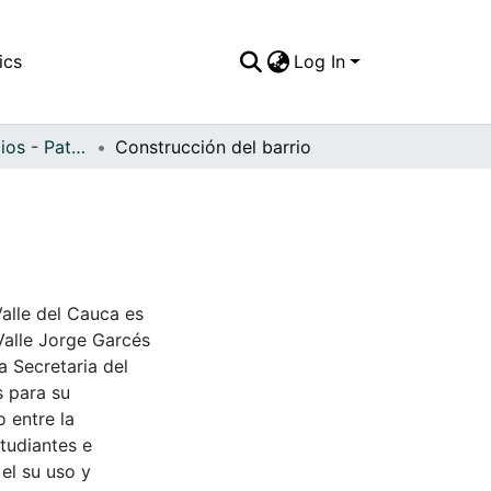
ics
Log In
APFFVC - Edificios - Patrimonial
Construcción del barrio
Valle del Cauca es
Valle Jorge Garcés
a Secretaria del
s para su
 entre la
tudiantes e
 el su uso y