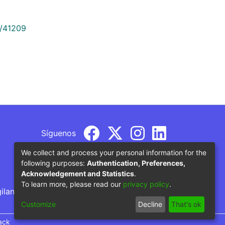
9/41209
Síguenos
We collect and process your personal information for the
following purposes:
Authentication, Preferences,
Acknowledgement and Statistics
.
To learn more, please read our
privacy policy
.
gilancia por parte del Ministerio de Educación
Customize
Decline
That's ok
ack