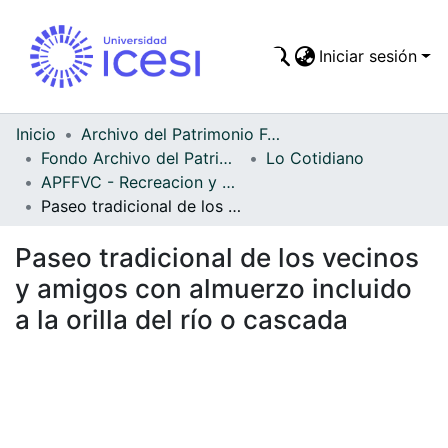
Iniciar sesión
Comunidades
Todo DSpace
Inicio
Archivo del Patrimonio Fotográfico y Fílmico del Valle del Cauca
Fondo Archivo del Patrimonio Fotográfico y Fílmico del Valle del Cauca
Lo Cotidiano
Estadísticas
APFFVC - Recreacion y Paseo - Patrimonial
Paseo tradicional de los vecinos y amigos con almuerzo incluido a la orilla del río o cascada
Paseo tradicional de los vecinos
y amigos con almuerzo incluido
a la orilla del río o cascada