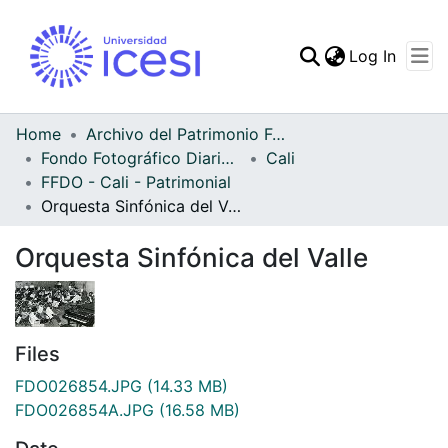
(curren
Log In
Communities & Collec
All of DSpace
Home
Archivo del Patrimonio Fotográfico y Fílmico del Valle del Cauca
Fondo Fotográfico Diario Occidente
Cali
Statistics
FFDO - Cali - Patrimonial
Orquesta Sinfónica del Valle
Orquesta Sinfónica del Valle
Files
FDO026854.JPG
(14.33 MB)
FDO026854A.JPG
(16.58 MB)