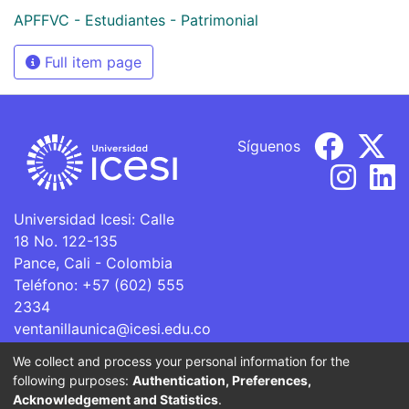
APFFVC - Estudiantes - Patrimonial
Full item page
Síguenos
Universidad Icesi: Calle
18 No. 122-135
Pance, Cali - Colombia
Teléfono: +57 (602) 555
2334
ventanillaunica@icesi.edu.co
We collect and process your personal information for the
La Universidad Icesi es una Institución de Educación
following purposes:
Authentication, Preferences,
Superior que se encuentra sujeta a inspección y vigilancia
Acknowledgement and Statistics
.