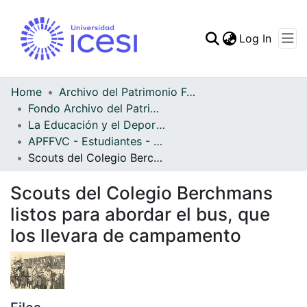
(curren
Log In
Communities & Collec
All of DSpace
Home
Archivo del Patrimonio Fotográfico y Fílmico del Valle del Cauca
Fondo Archivo del Patrimonio Fotográfico y Fílmico del Valle del Cauca
Statistics
La Educación y el Deporte
APFFVC - Estudiantes - Patrimonial
Scouts del Colegio Berchmans listos para abordar el bus, que los llevara de campamento
Scouts del Colegio Berchmans
listos para abordar el bus, que
los llevara de campamento