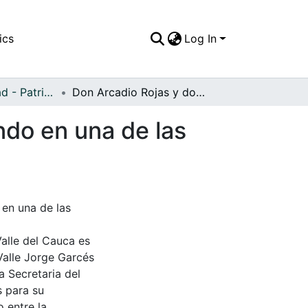
ics
Log In
APFFVC - Ciudad - Patrimonial
Don Arcadio Rojas y don Jorge Benítez departiendo en una de las bancas del parque principal
ndo en una de las
en una de las
Valle del Cauca es
Valle Jorge Garcés
a Secretaria del
s para su
 entre la