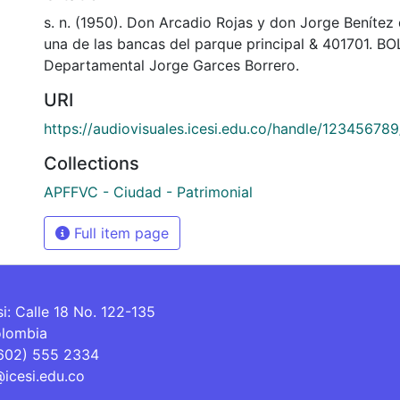
s. n. (1950). Don Arcadio Rojas y don Jorge Benítez
una de las bancas del parque principal & 401701. BO
Departamental Jorge Garces Borrero.
URI
https://audiovisuales.icesi.edu.co/handle/12345678
Collections
APFFVC - Ciudad - Patrimonial
Full item page
si: Calle 18 No. 122-135
olombia
(602) 555 2334
@icesi.edu.co