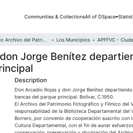
Communities & Collections
All of DSpace
Statist
Fondo Archivo del Patrimonio Fotográfico y Fílmico del Valle del Cauca
Los Municipios
 don Jorge Benítez departie
incipal
Description
Don Arcadio Rojas y don Jorge Benítez departiendo 
bancas del parque principal. Bolívar, C.1950.
El Archivo del Patrimonio Fotográfico y Fílmico del 
responsabilidad de la Biblioteca Departamental del 
Borrero, por convenio de cooperación suscrito con l
Cultura Departamental, con el fin de aunar esfuerzo
conservación, preservación y divulgación del Archivo