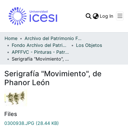
(curren
Log In
Communities & Collec
All of DSpace
Home
Archivo del Patrimonio Fotográfico y Fílmico del Valle del Cauca
Fondo Archivo del Patrimonio Fotográfico y Fílmico del Valle del Cauca
Los Objetos
Statistics
APFFVC - Pinturas - Patrimonial
Serigrafía "Movimiento", de Phanor León
Serigrafía "Movimiento", de
Phanor León
Files
0300938.JPG
(28.44 KB)