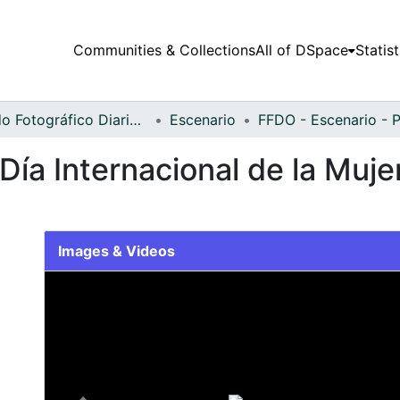
Communities & Collections
All of DSpace
Statist
Fondo Fotográfico Diario Occidente
Escenario
ía Internacional de la Mujer
Images & Videos
Slide 1 of 1