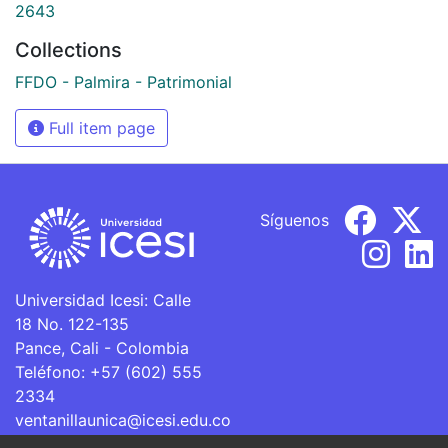
2643
Collections
FFDO - Palmira - Patrimonial
Full item page
Síguenos
Universidad Icesi: Calle
18 No. 122-135
Pance, Cali - Colombia
Teléfono: +57 (602) 555
2334
ventanillaunica@icesi.edu.co