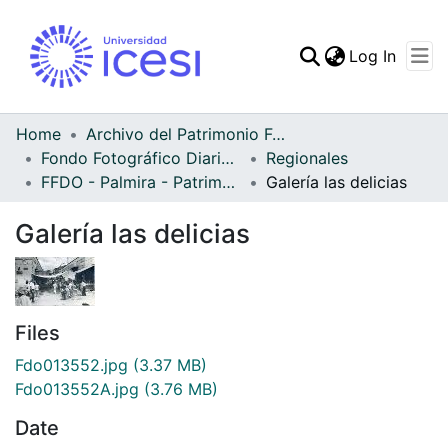
(curren
Log In
Communities & Collec
All of DSpace
Home
Archivo del Patrimonio Fotográfico y Fílmico del Valle del Cauca
Fondo Fotográfico Diario Occidente
Regionales
Statistics
FFDO - Palmira - Patrimonial
Galería las delicias
Galería las delicias
Files
Fdo013552.jpg
(3.37 MB)
Fdo013552A.jpg
(3.76 MB)
Date