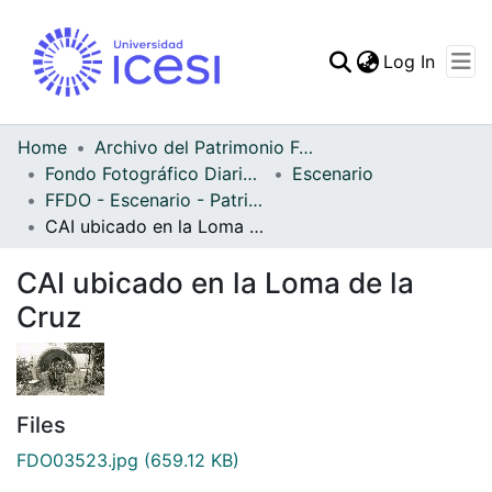
(curren
Log In
Communities & Collec
All of DSpace
Home
Archivo del Patrimonio Fotográfico y Fílmico del Valle del Cauca
Fondo Fotográfico Diario Occidente
Escenario
Statistics
FFDO - Escenario - Patrimonial
CAI ubicado en la Loma de la Cruz
CAI ubicado en la Loma de la
Cruz
Files
FDO03523.jpg
(659.12 KB)